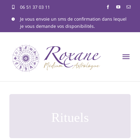
Passer
06 51 37 03 11
au
Je vous envoie un sms de confirmation dans lequel
je vous demande vos disponibilités.
contenu
Tog
Nav
Accueil
Qui suis-je ?
Rituels
Formations
Astrologie