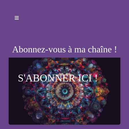
Toggle
Navigation
Accueil
Abonnez-vous à ma chaîne !
Qui suis-je ?
Formations
S'ABONNER ICI !
Astrologie
Ecriture automatique
Consultations