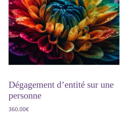
Ecriture automatique
Consultations
Rituels
Contact
Dégagement d’entité sur une
personne
Panier
360.00
€