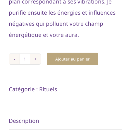
plan correspondant à ses vibrations. Je
purifie ensuite les énergies et influences
négatives qui polluent votre champ
énergétique et votre aura.
Ajouter au panier
quantité
de
Dégagement
Catégorie :
Rituels
d'entité
sur
une
Description
personne