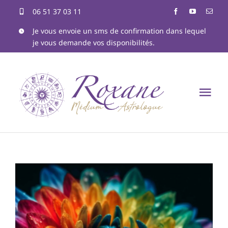
Passer
06 51 37 03 11
au
Je vous envoie un sms de confirmation dans lequel
je vous demande vos disponibilités.
contenu
Tog
Nav
Accueil
Qui suis-je ?
Formations
Astrologie