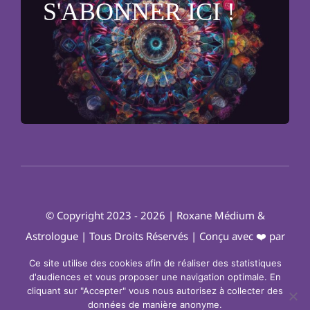
S'ABONNER ICI !
Astrologie
Ecriture automatique
Consultations
Rituels
© Copyright 2023 - 2026 |
Roxane Médium &
Contact
Astrologue
| Tous Droits Réservés | Conçu avec ❤️ par
Agence Imagin'Up
|
Mentions légales
|
Politique de
Ce site utilise des cookies afin de réaliser des statistiques
Panier
Confidentialité
|
C.G.V
d'audiences et vous proposer une navigation optimale. En
cliquant sur "Accepter" vous nous autorisez à collecter des
données de manière anonyme.