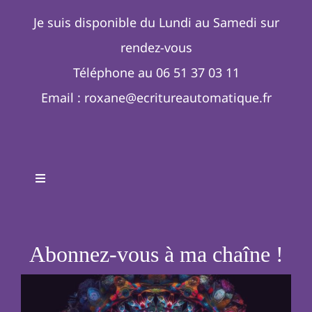
Je suis disponible du Lundi au Samedi sur
rendez-vous
Téléphone au 06 51 37 03 11
Email :
roxane@ecritureautomatique.fr
Toggle
Navigation
Accueil
Abonnez-vous à ma chaîne !
Qui suis-je ?
Formations